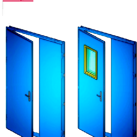
Тайгер
Сотка
Трио
Царга
(антик
серебро/
орех
рифленый)